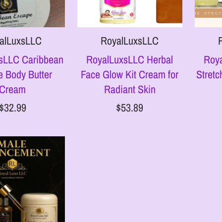
alLuxsLLC
RoyalLuxsLLC
sLLC Caribbean
RoyalLuxsLLC Herbal
Roy
 Body Butter
Face Glow Kit Cream for
Stretc
Cream
Radiant Skin
$32.99
$53.89