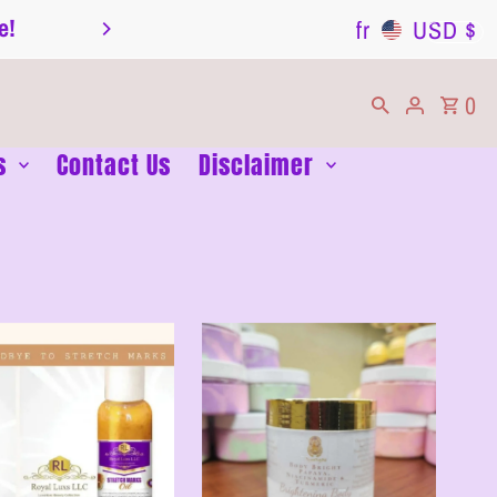
e!
Transparency is Key: Read Our Informatio
fr
USD $
0
s
Contact Us
Disclaimer