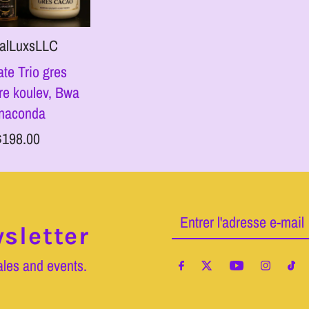
alLuxsLLC
ate Trio gres
re koulev, Bwa
naconda
$198.00
Entrer
sletter
l'adresse
e-
ales and events.
mail