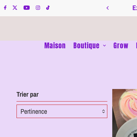
Ignorer et passer au contenu
E
Maison
Boutique
Grow
Trier par
Pertinence
En vedette
Le plus pertinent